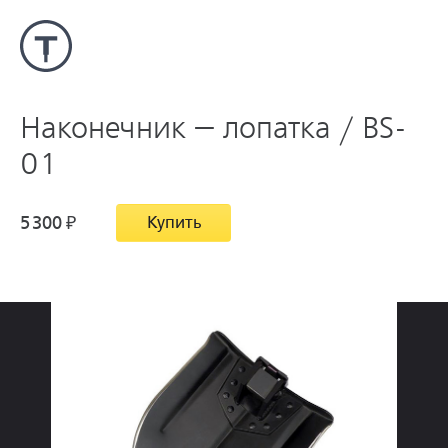
Наконечник — лопатка / BS-
01
5
300
₽
Купить