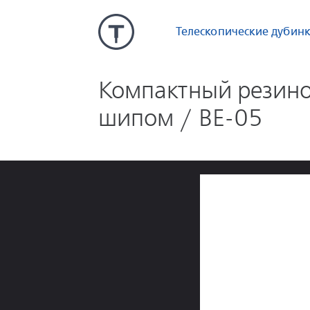
Телескопические дубин
Компактный резино
шипом / BE-05